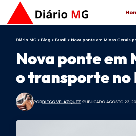
Ho
Diário MG
>
Blog
>
Brasil
>
Nova ponte em Minas Gerais pr
Nova ponte em 
o transporte no
POR
DIEGO VELÁZQUEZ
PUBLICADO AGOSTO 22, 2