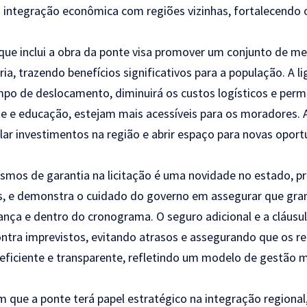
a integração econômica com regiões vizinhas, fortalecendo
ue inclui a obra da ponte visa promover um conjunto de me
ria, trazendo benefícios significativos para a população. A l
mpo de deslocamento, diminuirá os custos logísticos e permi
e e educação, estejam mais acessíveis para os moradores. 
lar investimentos na região e abrir espaço para novas opo
smos de garantia na licitação é uma novidade no estado, pr
os, e demonstra o cuidado do governo em assegurar que gra
nça e dentro do cronograma. O seguro adicional e a cláus
tra imprevistos, evitando atrasos e assegurando que os re
 eficiente e transparente, refletindo um modelo de gestão
m que a ponte terá papel estratégico na integração regional