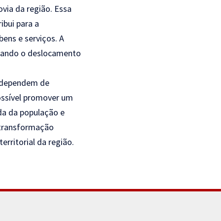
ovia da região. Essa
ibui para a
ens e serviços. A
rnando o deslocamento
s dependem de
possível promover um
ida da população e
 transformação
erritorial da região.