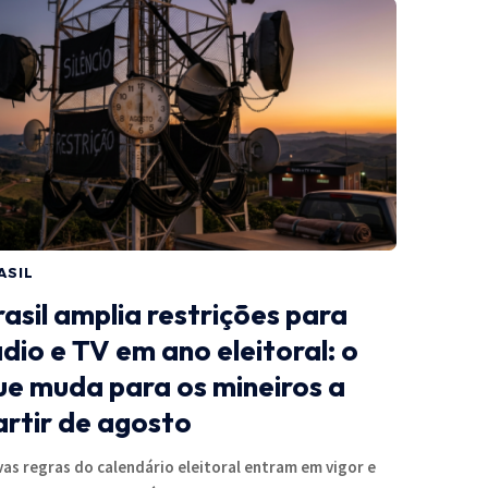
ASIL
rasil amplia restrições para
ádio e TV em ano eleitoral: o
ue muda para os mineiros a
artir de agosto
as regras do calendário eleitoral entram em vigor e