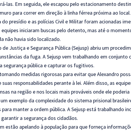
rá-las. Em seguida, ele escapou pelo estacionamento desti
muro para correr em direção à linha férrea próxima ao local.
 do presídio e as polícias Civil e Militar foram acionadas i
 equipes iniciaram buscas pelo detento, mas até o moment
da não havia sido localizado.
o de Justiça e Segurança Pública (Sejusp) abriu um procedi
rcunstâncias da fuga. A Sejusp vem trabalhando em conjunto
 a segurança pública e capturar os fugitivos.
 tomando medidas rigorosas para evitar que Alexandro poss
suas responsabilidades perante à lei. Além disso, as equip
nsas na região e nos locais mais prováveis onde ele poderia 
 um exemplo da complexidade do sistema prisional brasileir
os para manter a ordem pública. A Sejusp está trabalhando i
e garantir a segurança dos cidadãos.
m estão apelando à população para que forneça informaçõ