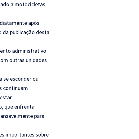
nado a motocicletas
mediatamente após
o da publicação desta
mento administrativo
 com outras unidades
a se esconder ou
es continuam
estar.
o, que enfrenta
ncansavelmente para
es importantes sobre