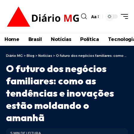
Aa
Home
Brasil
Notícias
Política
Tecnologi
Diário MG
>
Blog
>
Notícias
>
O futuro dos negócios familiares: como as tendências e inovações estão moldando o amanhã
O futuro dos negócios
familiares: como as
tendências e inovações
estão moldando o
amanhã
5 MIN DE LEITURA