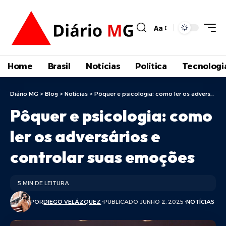
Aa
Home
Brasil
Notícias
Política
Tecnologi
Diário MG
>
Blog
>
Notícias
>
Pôquer e psicologia: como ler os adversários e controlar suas emoções
Pôquer e psicologia: como
ler os adversários e
controlar suas emoções
5 MIN DE LEITURA
POR
DIEGO VELÁZQUEZ
PUBLICADO JUNHO 2, 2025
NOTÍCIAS