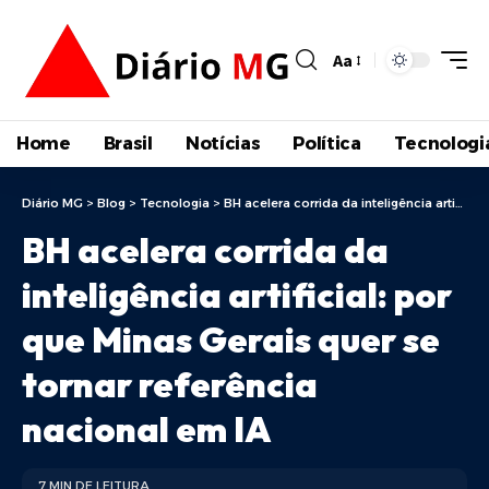
Aa
Home
Brasil
Notícias
Política
Tecnologi
Diário MG
>
Blog
>
Tecnologia
>
BH acelera corrida da inteligência artificial: por que Minas Gerais quer se tornar referência nacional em IA
BH acelera corrida da
inteligência artificial: por
que Minas Gerais quer se
tornar referência
nacional em IA
7 MIN DE LEITURA