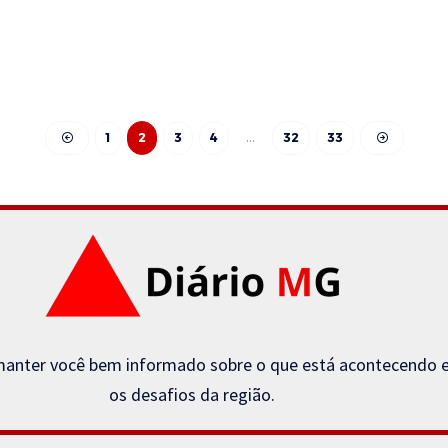
1
2
3
4
…
32
33
anter você bem informado sobre o que está acontecendo em 
os desafios da região.